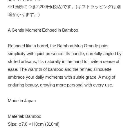
※1箇所につき2,200円(税込)です。(ギフトラッピングは別
途かかります。)
A Gentle Moment Echoed in Bamboo
Rounded like a barrel, the Bamboo Mug Grande pairs
simplicity with quiet presence. Its handle, carefully angled by
skilled artisans, fits naturally in the hand to invite a sense of
ease. The warmth of bamboo and the refined silhouette
embrace your daily moments with subtle grace. A mug of
enduring beauty, growing more personal with every use.
Made in Japan
Material: Bamboo
Size: φ7.6 × H8cm (310ml)