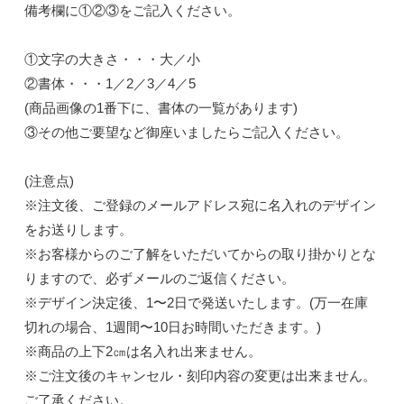
備考欄に①②③をご記入ください。
①文字の大きさ・・・大／小
②書体・・・1／2／3／4／5
(商品画像の1番下に、書体の一覧があります)
③その他ご要望など御座いましたらご記入ください。
(注意点)
※注文後、ご登録のメールアドレス宛に名入れのデザイン
をお送りします。
※お客様からのご了解をいただいてからの取り掛かりとな
りますので、必ずメールのご返信ください。
※デザイン決定後、1〜2日で発送いたします。(万一在庫
切れの場合、1週間〜10日お時間いただきます。)
※商品の上下2㎝は名入れ出来ません。
※ご注文後のキャンセル・刻印内容の変更は出来ません。
ご了承ください。