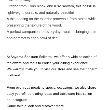
Crafted from
Tōnō hinoki
and
Kiso sawara
, this ohitsu is
lightweight, durable, and naturally beautiful.
A thin coating on the exterior protects it from stains while
preserving the texture of the wood.
A perfect companion for everyday meals —
bringing calm
and comfort to each bowl of rice.
At Aoyama Shokuen Seikatsu, we offer a wide selection of
tableware and tools to enrich your dining experience.
We warmly invite you to visit our store and see their charm
firsthand.
From everyday meals to special occasions, we also share
easy yet refined plating ideas and tableware inspiration
on
Instagram
.
Come take a look and discover more.